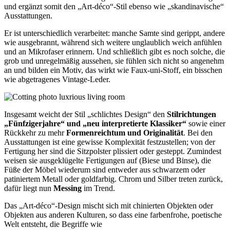
und ergänzt somit den „Art-déco“-Stil ebenso wie „skandinavische“
Ausstattungen.
Er ist unterschiedlich verarbeitet: manche Samte sind gerippt, andere
wie ausgebrannt, während sich weitere unglaublich weich anfühlen
und an Mikrofaser erinnern. Und schließlich gibt es noch solche, die
grob und unregelmäßig aussehen, sie fühlen sich nicht so angenehm
an und bilden ein Motiv, das wirkt wie Faux-uni-Stoff, ein bisschen
wie abgetragenes Vintage-Leder.
Insgesamt weicht der Stil „schlichtes Design“ den
Stilrichtungen
„Fünfzigerjahre“ und „neu interpretierte Klassiker“
sowie einer
Rückkehr zu mehr
Formenreichtum und Originalität
. Bei den
Ausstattungen ist eine gewisse Komplexität festzustellen; von der
Fertigung her sind die Sitzpolster plissiert oder gesteppt. Zumindest
weisen sie ausgeklügelte Fertigungen auf (Biese und Binse), die
Füße der Möbel wiederum sind entweder aus schwarzem oder
patiniertem Metall oder goldfarbig. Chrom und Silber treten zurück,
dafür liegt nun
Messing
im Trend.
Das „Art-déco“-Design mischt sich mit chinierten Objekten oder
Objekten aus anderen Kulturen, so dass eine farbenfrohe, poetische
Welt entsteht, die Begriffe wie