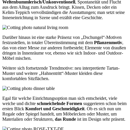
Weltenbummlerisch/Unkonventionell
, Spontaneität und Flucht
aus dem Alltag zum Ausdruck bringt. Kissen, Decken oder ein
Kelim-Teppich vervollständigen die Ausstattungen; man setzt seine
Inneneinrichtung in Szene und erzählt eine Geschichte.
Darüber hinaus ist eine starke Präsenz von „Dschungel“-Motiven
festzustellen, in totaler Übereinstimmung mit dem
Pflanzenmotiv
,
das von einer Messe zur anderen fortbesteht; Elemente von draußen
dringen in Innenräume vor, ebenso wie sich Indoor- und Outdoor-
Möbel mischen.
Weitere sich fortsetzende Trendmotive: neu interpretierte Tartan-
Muster und weitere „Hahnentritt“-Muster kleiden diese
komfortablen Sitzflächen.
Egal für welche Einrichtungsoption man sich entscheidet, viele
weiche und dichte
schmeichelnde Formen
suggerieren schon beim
ersten Blick
Komfort und Geschmeidigkeit
. Ob es sich nun um
Regale oder Spiegel handelt, um Möbelecken oder Muster, um
Materialien oder Strukturen,
das Runde
ist im Design sehr präsent.