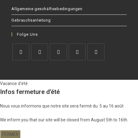
Allgemeine geschäftsebedingungen
Gebrauchsanleitung
Folge Uns
Opens
Opens
Opens
Opens
Opens
in
in
in
in
in
a
a
a
a
a
Vacance d'été
new
new
new
new
new
Infos fermeture d’été
tab
tab
tab
tab
tab
Nous vous informons que notre site sera fermé du 5 au 16 août
We inform you that our site will be closed from August 5th to 16th.
FERMER