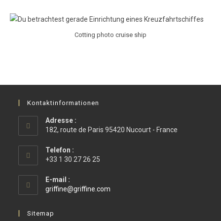
Cotting photo cruise ship
Kontaktinformationen
Adresse :
182, route de Paris 95420 Nucourt - France
Telefon :
+33 1 30 27 26 25
E-mail :
Opens
griffine@griffine.com
in
your
Sitemap
application