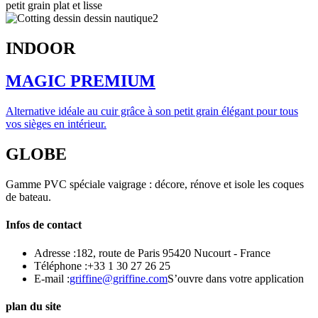
petit grain plat et lisse
INDOOR
MAGIC PREMIUM
Alternative idéale au cuir grâce à son petit grain élégant pour tous
vos sièges en intérieur.
GLOBE
Gamme PVC spéciale vaigrage : décore, rénove et isole les coques
de bateau.
Infos de contact
Adresse :
182, route de Paris 95420 Nucourt - France
Téléphone :
+33 1 30 27 26 25
E-mail :
griffine@griffine.com
S’ouvre dans votre application
plan du site